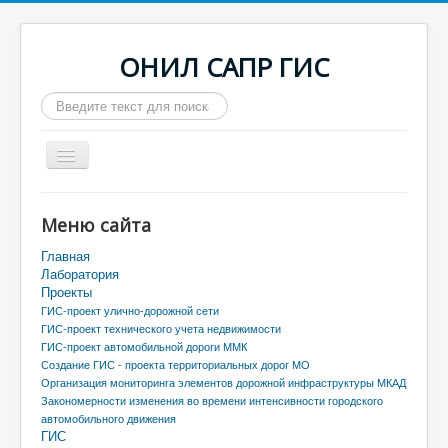
ОНИЛ САПР ГИС
Искать...
Включить/
выключить
навигацию
Главная
Меню сайта
Лаборатория
Главная
Проекты
Лаборатория
Проекты
ГИС
ГИС-проект улично-дорожной сети
ГИС-проект технического учета недвижимости
МАДИ
ГИС-проект автомобильной дороги ММК
Создание ГИС - проекта территориальных дорог МО
Организация мониторинга элементов дорожной инфраструктуры МКАД
Закономерности изменения во времени интенсивности городского
автомобильного движения
ГИС